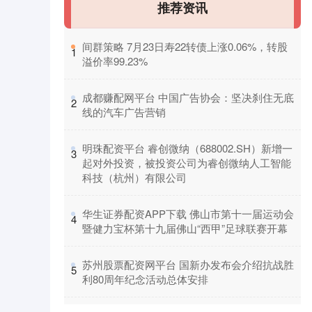
推荐资讯
​间群策略 7月23日寿22转债上涨0.06%，转股
1
溢价率99.23%
​成都赚配网平台 中国广告协会：坚决刹住无底
2
线的汽车广告营销
​明珠配资平台 睿创微纳（688002.SH）新增一
3
起对外投资，被投资公司为睿创微纳人工智能
科技（杭州）有限公司
​华生证券配资APP下载 佛山市第十一届运动会
4
暨健力宝杯第十九届佛山“西甲”足球联赛开幕
​苏州股票配资网平台 国新办发布会介绍抗战胜
5
利80周年纪念活动总体安排