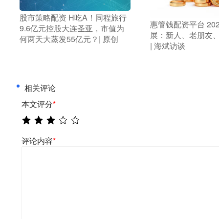
​股市策略配资 H吃A！同程旅行
​惠管钱配资平台 20
9.6亿元控股大连圣亚，市值为
展：新人、老朋友
何两天大蒸发55亿元？| 原创
| 海斌访谈
相关评论
本文评分
*
评论内容
*