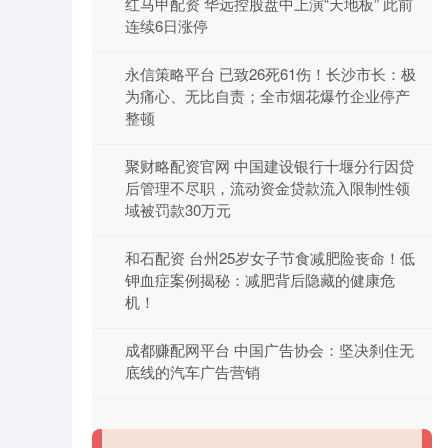
红马甲配资 华远控股盘中上演“天地板” 此前
连续6日涨停
永信策略平台 已致26死61伤！长沙市长：极
为痛心、无比自责；全市烟花爆竹企业停产
整顿
聚财略配资官网 中国建设银行十堰分行因贷
后管理不尽职，流动资金贷款流入限制性领
域被罚款30万元
和石配资 台州25岁女子节食减肥险丧命！低
钾血症案例揭秘：减肥背后隐藏的健康危
机！
成都赚配网平台 中国广告协会：坚决刹住无
底线的汽车广告营销