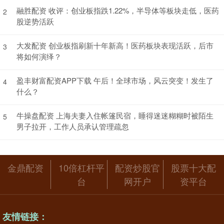
融胜配资 收评：创业板指跌1.22%，半导体等板块走低，医药
2
股逆势活跃
大发配资 创业板指刷新十年新高！医药板块表现活跃，后市
3
将如何演绎？
盈丰财富配资APP下载 午后！全球市场，风云突变！发生了
4
什么？
牛操盘配资 上海夫妻入住帐篷民宿，睡得迷迷糊糊时被陌生
5
男子拉开，工作人员承认管理疏忽
金鼎配资
10倍杠杆平
配资炒股官
股票十大配
台
网开户
资平台
友情链接：