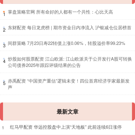
​掌盘策略官网 所有命好的人都有一个共性：心比天高
1
​东财配资 每日龙虎榜 | 期市资金日内净流入 沪银减仓位居榜首
2
​间群策略 7月23日寿22转债上涨0.06%，转股溢价率99.23%
3
​炒股如何股票配资 江山欧派: 江山欧派关于公开发行A股可转换
4
公司债券2025年跟踪评级结果的公告
​赤禹配资 “中国资产重估”逻辑未变！四位首席经济学家最新发
5
声
最新文章
红马甲配资 华远控股盘中上演“天地板” 此前连续6日涨停
1