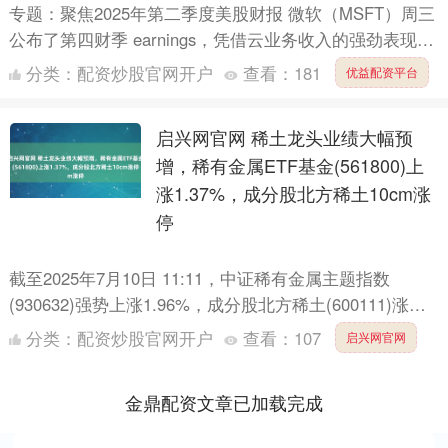
专题：聚焦2025年第二季度美股财报 微软（MSFT）周三
公布了第四财季 earnings，凭借云业务收入的强劲表现，
其营收和利润均超出分析师预期。 受此消息影....
分类：
配资炒股官网开户
查看：
181
优益配资平台
启兴网官网 稀土龙头业绩大幅预
增，稀有金属ETF基金(561800)上
涨1.37%，成分股北方稀土10cm涨
停
截至2025年7月10日 11:11，中证稀有金属主题指数
(930632)强势上涨1.96%，成分股北方稀土(600111)涨
停，宁波韵升(600366)上涨7....
分类：
配资炒股官网开户
查看：
107
启兴网官网
金鼎配资文章已加载完成