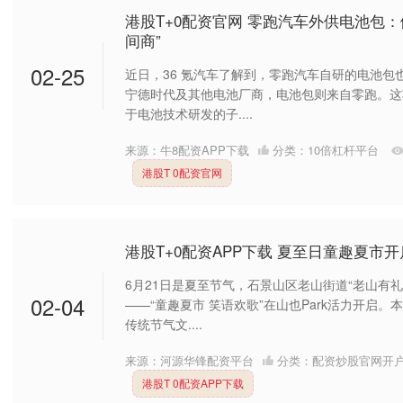
港股T+0配资官网 零跑汽车外供电池包
间商”
02-25
近日，36 氪汽车了解到，零跑汽车自研的电池包
宁德时代及其他电池厂商，电池包则来自零跑。这
于电池技术研发的子....
来源：牛8配资APP下载
分类：
10倍杠杆平台
港股T 0配资官网
港股T+0配资APP下载 夏至日童趣夏市开
6月21日是夏至节气，石景山区老山街道“老山有礼
02-04
——“童趣夏市 笑语欢歌”在山也Park活力开启
传统节气文....
来源：河源华锋配资平台
分类：
配资炒股官网开
港股T 0配资APP下载