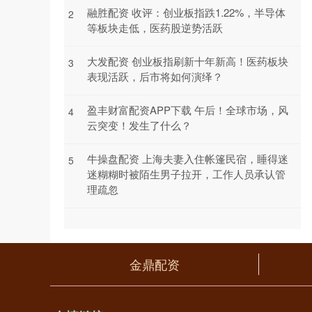
融胜配资 收评：创业板指跌1.22%，半导体
2
等板块走低，医药股逆势活跃
大发配资 创业板指刷新十年新高！医药板块
3
表现活跃，后市将如何演绎？
盈丰财富配资APP下载 午后！全球市场，风
4
云突变！发生了什么？
牛操盘配资 上海夫妻入住帐篷民宿，睡得迷
5
迷糊糊时被陌生男子拉开，工作人员承认管
理疏忽
金鼎配资