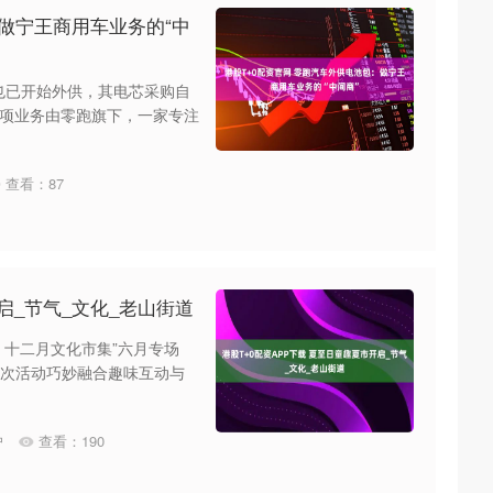
：做宁王商用车业务的“中
也已开始外供，其电芯采购自
项业务由零跑旗下，一家专注
查看：
87
启_节气_文化_老山街道
 十二月文化市集”六月专场
。本次活动巧妙融合趣味互动与
户
查看：
190