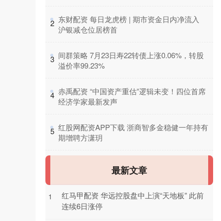
​东财配资 每日龙虎榜 | 期市资金日内净流入
2
沪银减仓位居榜首
​间群策略 7月23日寿22转债上涨0.06%，转股
3
溢价率99.23%
​赤禹配资 “中国资产重估”逻辑未变！四位首席
4
经济学家最新发声
​红股网配资APP下载 浙商智多金稳健一年持有
5
期增聘方潇玥
最新文章
红马甲配资 华远控股盘中上演“天地板” 此前
1
连续6日涨停