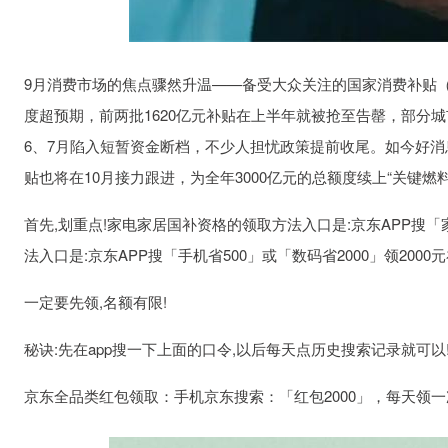
9月消费市场的焦点骤然升温——备受大众关注的国家消费补贴（
度超预期，前两批1620亿元补贴在上半年就被抢至告罄，部分
6、7月陷入短暂资金断档，不少人担忧政策提前收尾。如今好消
贴也将在10月接力跟进，为全年3000亿元的总额度续上“关键燃料
首先,划重点!家电家居国补资格的领取方法入口是:京东APP搜「家
法入口是:京东APP搜「手机省500」或「数码省2000」领2000
一定要先领,名额有限!
秘诀:先在app搜一下上面的口令,以后每天点历史搜索记录就可以
京东全品类红包领取：手机京东搜索：「红包2000」，每天领一次