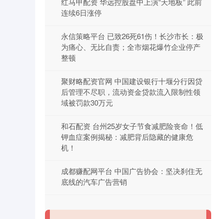
红马甲配资 华远控股盘中上演“天地板” 此前
连续6日涨停
永信策略平台 已致26死61伤！长沙市长：极
为痛心、无比自责；全市烟花爆竹企业停产
整顿
聚财略配资官网 中国建设银行十堰分行因贷
后管理不尽职，流动资金贷款流入限制性领
域被罚款30万元
和石配资 台州25岁女子节食减肥险丧命！低
钾血症案例揭秘：减肥背后隐藏的健康危
机！
成都赚配网平台 中国广告协会：坚决刹住无
底线的汽车广告营销