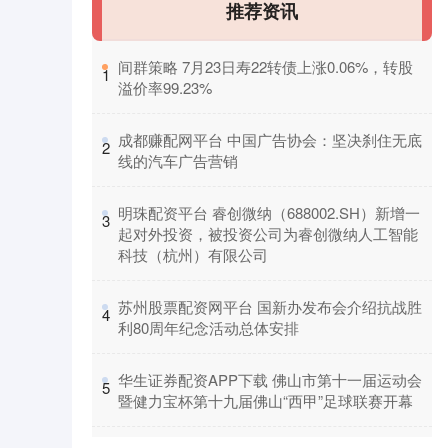
推荐资讯
​间群策略 7月23日寿22转债上涨0.06%，转股
1
溢价率99.23%
​成都赚配网平台 中国广告协会：坚决刹住无底
2
线的汽车广告营销
​明珠配资平台 睿创微纳（688002.SH）新增一
3
起对外投资，被投资公司为睿创微纳人工智能
科技（杭州）有限公司
​苏州股票配资网平台 国新办发布会介绍抗战胜
4
利80周年纪念活动总体安排
​华生证券配资APP下载 佛山市第十一届运动会
5
暨健力宝杯第十九届佛山“西甲”足球联赛开幕