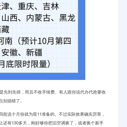
都是先到先得，而且不收手续费。有人跟你说代办代抢要收
点别搞错了。
四批说十月份就为双11准备的。不过实际效果确实厉害，
还有130多天，刚好够你把旧空调换了，或者换个新手