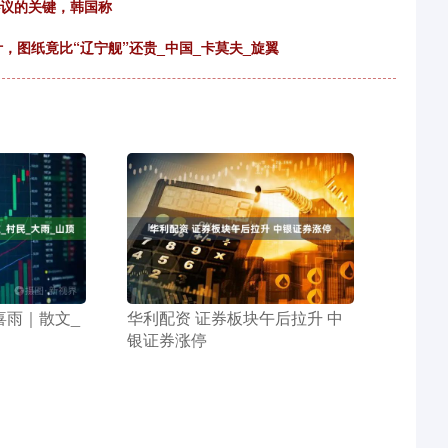
协议的关键，韩国称
计，图纸竟比“辽宁舰”还贵_中国_卡莫夫_旋翼
喜雨｜散文_
​华利配资 证券板块午后拉升 中
银证券涨停