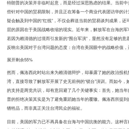
特朗普的决策并非临时起意，而是经过深思熟虑的结果。当前中
些针对中国的贸易限制，并且正在筹备一个商业代表团访华的计
疑会触及到中国的“红线”，不仅会葬送当前的贸易谈判成果，
层的原因在于美国战略收缩的现实。近年来，解放军在台海的军
若因为赖清德的过境而引发新的“围台军演”，显然没有足够的
反映出美国对于台湾问题的态度：台湾在美国眼中的战略价值，
展开剩余55%
然而，佩洛西此时站出来为赖清德辩护，却暴露了她的政治投机性
湾，直接导致了解放军开展了史无前例的“锁台”演训。而如今
的支持是两党共识，却有意回避了几个关键事实：首先，她当年
普的拒绝决策其实是为了避免重蹈她当年的覆辙。佩洛西所提到
牺牲品，而非真正关注台湾民众的福祉。
目前，美国的军力已不再具备在台海与中国抗衡的能力。这种言