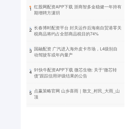
​红股网配资APP下载 浙商智多金稳健一年持有
1
期增聘方潇玥
​长春博时配资平台 封关运作后海南自贸港零关
2
税商品将约占全部商品税目的74%
​国融配资 广汽进入海外皮卡市场，L4级别自
3
动驾驶车或年内量产
​91快牛配资APP下载 微芯生物: 关于“微芯转
4
债”跟踪信用评级结果的公告
​点赢策略官网 山乡喜雨｜散文_村民_大雨_山
5
顶