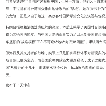
们希望通过打“台湾牌”来制衡中国；但另一方面，他们又不愿意
辞，不过是在将台湾民众推向地缘政治的“祭坛”。她在脸书中仍
的危险，正是来自于她这一类政客对国际形势变化的漠视与忽视
特朗普拒绝赖清德过境纽约的决定，本质上揭示了美国对台战略
得为其牺牲的盟友。当中国大陆的军事实力足以压制美国在台海
华盛顿的“战略模糊”正在不可逆转地转向“战略清醒”，即认清
佩洛西及其支持者的鼓噪，实际上只是旧有霸权体系对新现实的
航台岛已成为常态，而美国航母的威慑力逐渐退色，成了过去式
国”从曾经的十几个，迅速缩水到个位数，这场政治闹剧的结局几
灭。
发布于：天津市