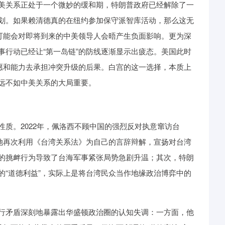
美关系正处于一个微妙的缓和期，特朗普政府已经解除了一
划。如果赖清德真的在纽约参加保守派智库活动，那么这无
还可能会对即将到来的中美领导人会晤产生负面影响。更为深
事行动已经让“第一岛链”的防线逐渐显示出疲态。美国此时
意愿和能力去承担冲突升级的后果。白宫的这一选择，本质上
远不如中美关系的大局重要。
质。2022年，佩洛西不顾中国的强烈反对执意窜访台
，她再次利用《台湾关系法》为自己的言辞辩解，宣扬对台湾
的挑衅行为导致了台海军事紧张局势急剧升温；其次，特朗
的“道德利益”，实际上是将台湾民众当作地缘政治博弈中的
行矛盾深刻地暴露出华盛顿政治圈的认知失调：一方面，他