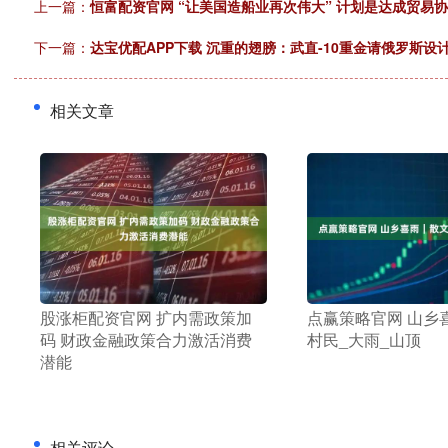
上一篇：
恒富配资官网 “让美国造船业再次伟大” 计划是达成贸易
下一篇：
达宝优配APP下载 沉重的翅膀：武直-10重金请俄罗斯设
相关文章
​股涨柜配资官网 扩内需政策加
​点赢策略官网 山乡
码 财政金融政策合力激活消费
村民_大雨_山顶
潜能
相关评论