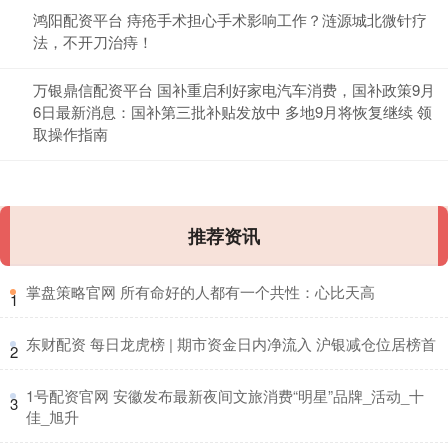
鸿阳配资平台 痔疮手术担心手术影响工作？涟源城北微针疗
法，不开刀治痔！
万银鼎信配资平台 国补重启利好家电汽车消费，国补政策9月
6日最新消息：国补第三批补贴发放中 多地9月将恢复继续 领
取操作指南
推荐资讯
​掌盘策略官网 所有命好的人都有一个共性：心比天高
1
​东财配资 每日龙虎榜 | 期市资金日内净流入 沪银减仓位居榜首
2
​1号配资官网 安徽发布最新夜间文旅消费“明星”品牌_活动_十
3
佳_旭升