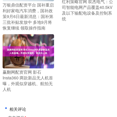
​红利策略官网 双杰电气：公
​万银鼎信配资平台 国补重启
司智能电网产品覆盖40.5kV
利好家电汽车消费，国补政
及以下输配电设备及控制系
策9月6日最新消息：国补第
统
三批补贴发放中 多地9月将
恢复继续 领取操作指南
​赢翻网配资官网 影石
Insta360 两款新品无人机首
曝，外观似穿越机、航拍无
人机
相关评论